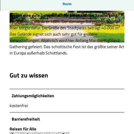
Der Peiner Stadtpark liegt sehr zentral und in der Nähe des
Route
Peiner Bahnhofs. Er bietet mit seinen gepflegten Beeten und
Wegen eine gute Gelegenheit für einen kleinen Spaziergang.
© Peine Marketing GmbH |
CC0
© Peine Marketing GmbH |
CC0
Fertiggestellt wurde er 1884. Der damalige Bürgermeister Max
Röer sorgte dafür. Die Größe des Stadtparks beträgt 40.000 m².
Das Gelände eignet sich auch sehr gut für größere
Veranstaltungen. Alljährlich wird hier Anfang Mai das Highland
Gathering gefeiert. Das schottische Fest ist das größte seiner Art
© Peine Marketing GmbH |
CC0
in Europa außerhalb Schottlands.
Gut zu wissen
Zahlungsmöglichkeiten
kostenfrei
Barrierefreiheit
Reisen für Alle