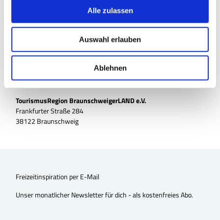
s
Alle zulassen
a
u
Auswahl erlauben
s
w
a
Ablehnen
h
l
TourismusRegion BraunschweigerLAND e.V.
Frankfurter Straße 284
38122 Braunschweig
Freizeitinspiration per E-Mail
Unser monatlicher Newsletter für dich - als kostenfreies Abo.