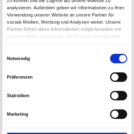
zu können und die Zugriffe auf unsere Website zu
analysieren. Außerdem geben wir Informationen zu Ihrer
Verwendung unserer Website an unsere Partner für
In der Nähe
Auf der Karte anschauen
soziale Medien, Werbung und Analysen weiter. Unsere
Partner führen diese Informationen möglicherweise mit
weiteren Daten zusammen, die Sie ihnen bereitgestellt
Veranstaltung
haben oder die sie im Rahmen Ihrer Nutzung der Dienste
gesammelt haben.
E
Sehenswertes
Notwendig
i
n
Touren
w
Präferenzen
i
l
l
Statistiken
Kontaktdaten
i
Richard-Langeheine-Straße
g
Marketing
31224
Peine
- Zentrum
u
Anreise mit dem Auto
n
Anreise mit öffentlichen Verkehrsmitteln
g