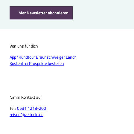
hier Newsletter abonnieren
Von uns für dich
App “Rundtour Braunschweiger Land”
Kostenfrei Prospekte bestellen
Nimm Kontakt auf
Tel.:
0531 1218-200
reisen@zeitorte.de
F
Y
I
T
L
T