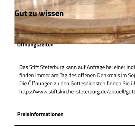
Gut zu wissen
© Tourist-Information Salzgitter c/o Wirtschafts- und Innovationsförderung Salzgitter GmbH |
CC-BY
Öffnungszeiten
© Tourist-Information Salzgitter c/o Wirtschafts- und Innovationsförderung Salzgitter GmbH |
CC-BY
Das Stift Steterburg kann auf Anfrage bei einer in
finden immer am Tag des offenen Denkmals im Sep
Die Öffnungen zu den Gottesdiensten finden Sie üb
https://www.stiftskirche-steterburg.de/aktuell/got
Preisinformationen