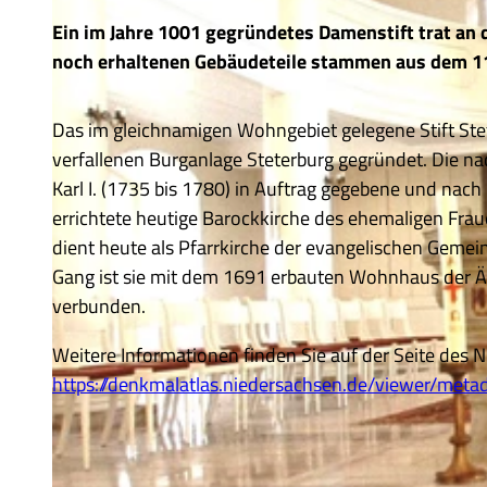
Ein im Jahre 1001 gegründetes Damenstift trat an di
noch erhaltenen Gebäudeteile stammen aus dem 11
Das im gleichnamigen Wohngebiet gelegene Stift Stet
verfallenen Burganlage Steterburg gegründet. Die n
Karl I. (1735 bis 1780) in Auftrag gegebene und nac
errichtete heutige Barockkirche des ehemaligen Frau
dient heute als Pfarrkirche der evangelischen Geme
Gang ist sie mit dem 1691 erbauten Wohnhaus der 
verbunden.
Weitere Informationen finden Sie auf der Seite des 
https://denkmalatlas.niedersachsen.de/viewer/met