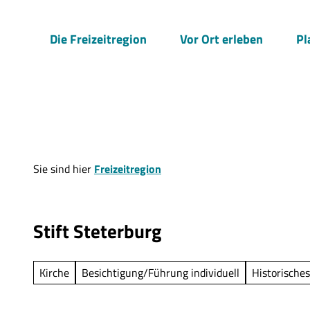
Z
u
Die Freizeitregion
Vor Ort erleben
Pl
m
I
n
h
a
l
t
Sie sind hier
Freizeitregion
Stift Steterburg
Kirche
Besichtigung/Führung individuell
Historische