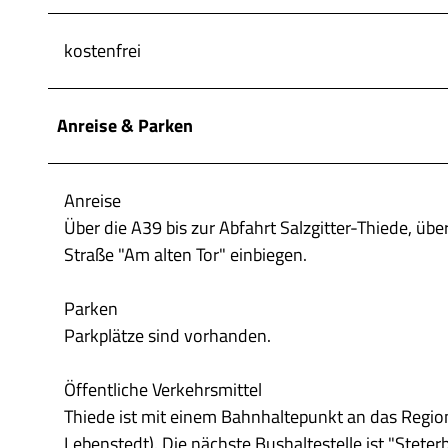
w
a
kostenfrei
h
l
Anreise & Parken
Anreise
Über die A39 bis zur Abfahrt Salzgitter-Thiede, üb
Straße "Am alten Tor" einbiegen.
Parken
Parkplätze sind vorhanden.
Öffentliche Verkehrsmittel
Thiede ist mit einem Bahnhaltepunkt an das Regio
Lebenstedt). Die nächste Bushaltestelle ist "Steterb