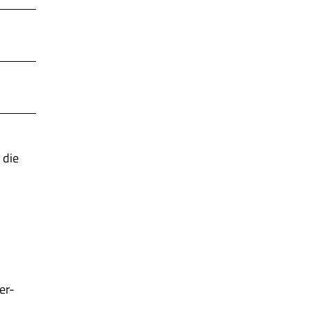
 die
er-