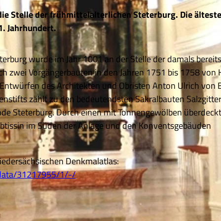
e Stelle der frühmittelalterlichen Steterburg. Die ältest
. Jahrhundert.
erburg wurde im Jahr 1001 an der Stelle der damals bereit
ach zwei Vorgängerbauten in den Jahren 1751 bis 1758 von
h Entwürfen des Architekten und Obristen Anton Ulrich von
enstifts zählt zu den bedeutendsten Sakralbauten Salzgitte
inde Steterburg. Durch einen mit Tonnengewölben überdeck
Äbtissin im Süden der Anlage und den Konventsgebäuden
Niedersächsischen Denkmalatlas:
adata/31217955/1/-/