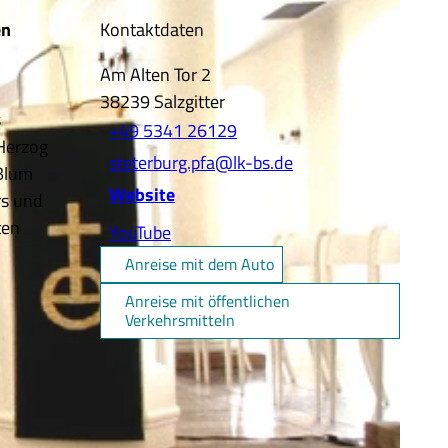
en
Kontaktdaten
Am Alten Tor 2
38239
Salzgitter
s
+49 5341 26129
 Herzog
steterburg.pfa@lk-bs.de
 Blum
Website
rs und
ten
YouTube
Anreise mit dem Auto
Anreise mit öffentlichen
Verkehrsmitteln