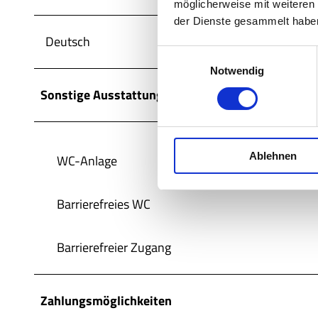
möglicherweise mit weiteren
der Dienste gesammelt habe
Deutsch
E
Notwendig
i
n
Sonstige Ausstattung/Einrichtung
w
i
l
Ablehnen
l
WC-Anlage
i
g
Barrierefreies WC
u
n
g
Barrierefreier Zugang
s
a
u
Zahlungsmöglichkeiten
s