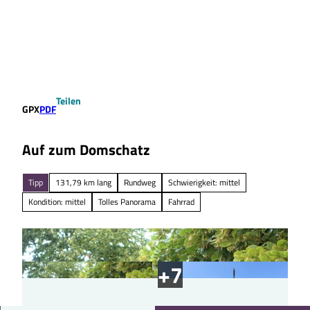
Z
u
Suche
Menü
m
I
n
h
a
Teilen
l
GPX
PDF
t
Auf zum Domschatz
Tipp
131,79 km lang
Rundweg
Schwierigkeit: mittel
Kondition: mittel
Tolles Panorama
Fahrrad