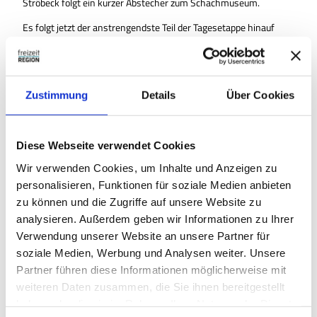
Ströbeck folgt ein kurzer Abstecher zum Schachmuseum.
Es folgt jetzt der anstrengendste Teil der Tagesetappe hinauf
zurück in den Huy, der dann aber mit einer zügigen Abfahrt
hinunter nach Wilhelmshall belohnt wird. Der Picknickplatz an
der Blechbude lädt außerdem zu einer kurzen Rast ein.
Zwischen Badersleben und Vogelsdorf können Sie den neuen
Zustimmung
Details
Über Cookies
Radweg auf der ehemaligen Bahnstrecke genießen, bevor die
Strecke dann in westlicher Richtung zum Wasserschloss
Westerburg führt. Eine Pause für die Besichtigung von
Diese Webseite verwendet Cookies
Wasserschloss und Park ist obligatorisch.
Wir verwenden Cookies, um Inhalte und Anzeigen zu
Nach der Fahrt entlang des Obstlehrpfades zwischen Westerburg
personalisieren, Funktionen für soziale Medien anbieten
und Rohrsheim erreichen Sie Pollands-Hof, wo sich auch die
zu können und die Zugriffe auf unsere Website zu
Fallstein-Destillerie und das Fallstein-Gästehaus befindet.
analysieren. Außerdem geben wir Informationen zu Ihrer
Schauen Sie einfach mal hinein.
Verwendung unserer Website an unsere Partner für
Entlang des Grünen Bandes erreichen Sie den Großen Graben
soziale Medien, Werbung und Analysen weiter. Unsere
und meistern anschließend den Aufstieg über Jerxheim zum
Partner führen diese Informationen möglicherweise mit
Aussichtsturm auf dem Heeseberg, von wo sie fast den
weiteren Daten zusammen, die Sie ihnen bereitgestellt
gesamten Bereich Ihrer zurückgelegten Strecke überblicken
haben oder die sie im Rahmen Ihrer Nutzung der Dienste
können.