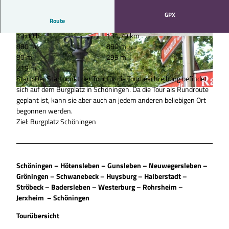
GPX
Route
13:00 h
131,79 km
© Thomas Kempernolte, Elm-Freizeit, Allianz fü
© Christian Vorbrod, Allianz für die Region Gm
880 m
880 m
r die Region GmbH |
CC-BY-SA
bH |
CC-BY-SA
80 m
299 m
219 m
Start: Der Startpunkt der Tour für die Tourbeschreibung befindet
sich auf dem Burgplatz in Schöningen. Da die Tour als Rundroute
© Thomas Kempernolte, Elm-Freizeit, Allianz für die Region GmbH |
CC-BY-SA
geplant ist, kann sie aber auch an jedem anderen beliebigen Ort
begonnen werden.
Ziel: Burgplatz Schöningen
Schöningen – Hötensleben – Gunsleben – Neuwegersleben –
Gröningen – Schwanebeck – Huysburg – Halberstadt –
Ströbeck – Badersleben – Westerburg – Rohrsheim –
Jerxheim – Schöningen
Tourübersicht