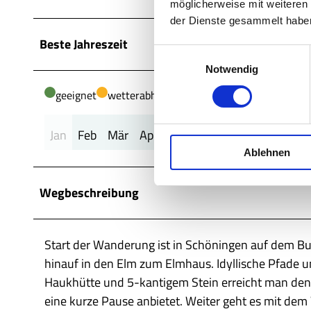
möglicherweise mit weiteren
der Dienste gesammelt habe
Beste Jahreszeit
E
Notwendig
i
n
geeignet
wetterabhängig
w
i
Jan
Feb
Mär
Apr
Mai
Jun
Jul
Aug
Sep
l
Ablehnen
l
i
g
Wegbeschreibung
u
n
g
Start der Wanderung ist in Schöningen auf dem Bu
s
hinauf in den Elm zum Elmhaus. Idyllische Pfade u
a
Haukhütte und 5-kantigem Stein erreicht man den B
u
eine kurze Pause anbietet. Weiter geht es mit de
s