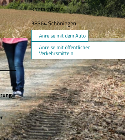
Kontaktdaten
38364
Schöningen
Anreise mit dem Auto
olte |
CC-BY-SA
Anreise mit öffentlichen
Verkehrsmitteln
erung
er
icht