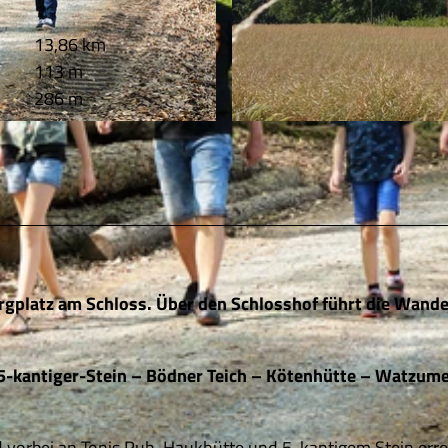
13,86 km
113 m
286 m
© Thomas Kempernolte, Elm-Freizeit, Thomas Kempern
rgplatz am Schloss. Über den Schlosshof führt die Wand
5-kantiger-Stein – Bödner Teich – Kötenhütte – Watzum
 vorbei an Tonis Ruh, Haukhütte und 5-kantigem Stein erre