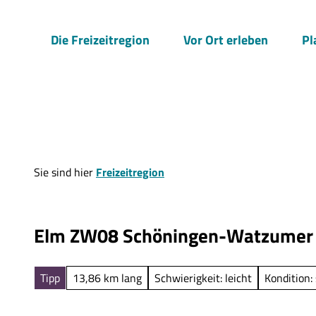
Z
u
Die Freizeitregion
Vor Ort erleben
Pl
m
I
n
h
a
l
t
Sie sind hier
Freizeitregion
Elm ZW08 Schöningen-Watzumer
Tipp
13,86 km lang
Schwierigkeit: leicht
Kondition: 