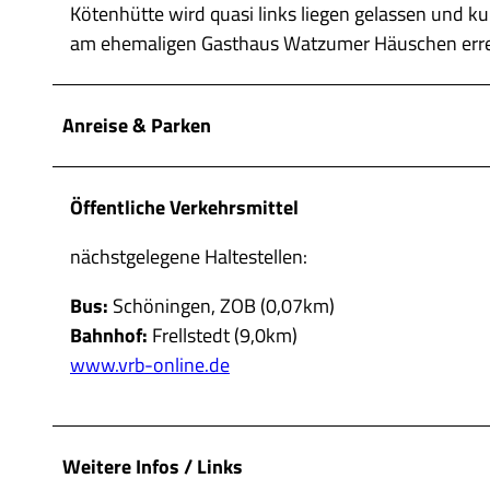
Kötenhütte wird quasi links liegen gelassen und k
w
am ehemaligen Gasthaus Watzumer Häuschen erreicht
a
h
l
Anreise & Parken
Öffentliche Verkehrsmittel
nächstgelegene Haltestellen:
Bus:
Schöningen, ZOB (0,07km)
Bahnhof:
Frellstedt (9,0km)
www.vrb-online.de
Weitere Infos / Links