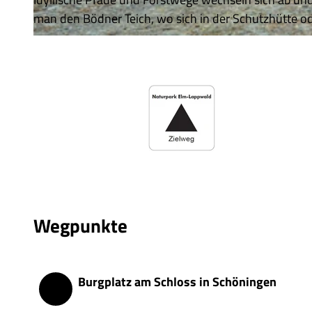
man den Bödner Teich, wo sich in der Schutzhütte od
© Thomas Kempernolte, Elm-Freizeit, Allianz für die Region GmbH |
CC-BY-SA
Wegpunkte
Burgplatz am Schloss in Schöningen
Start