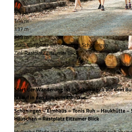
3:33 h
164 m
137 m
149 m
© Thomas Kempernolte, Elm-Freizeit, Allianz für die Region GmbH |
CC-BY-SA
Start: Burgplatz am Schloss in Schöningen
Ziel: Rastplatz Eitzumer Blick
Start der Wanderung ist in Schöningen auf dem Bu
hinauf in den Elm zum Elmhaus.
Schöningen – Elmhaus – Tonis Ruh – Haukhütte – 
Häuschen – Rastplatz Eitzumer Blick
Idyllische Pfade und Forstwege wechseln sich ab und