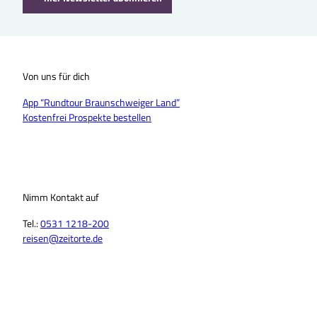
Von uns für dich
App “Rundtour Braunschweiger Land”
Kostenfrei Prospekte bestellen
Nimm Kontakt auf
Tel.:
0531 1218-200
reisen@zeitorte.de
F
Y
I
T
L
T
a
o
n
i
i
h
c
u
s
k
n
r