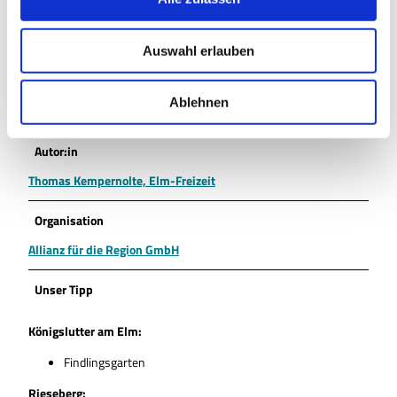
a
https://www.elm-freizeit.de
u
Auswahl erlauben
s
Literatur
w
Naturpark Elm-Lappwald: Die 20 schönsten Radtouren von
a
Ablehnen
Thomas Kempernolte, ISBN 978-3-945715-12-3
h
l
Autor:in
Thomas Kempernolte, Elm-Freizeit
Organisation
Allianz für die Region GmbH
Unser Tipp
Königslutter am Elm:
Findlingsgarten
Rieseberg: