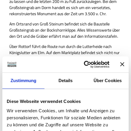
zu lassen und die letzten 200 m zu Fuß zurückzulegen. Bei dem
Großsteingrab am Dorm handelt es sich um ein versetztes,
rekonstruiertes Monument aus der Zeit um 3.500 v. Chr.
Am Ortsrand von Groß Steinum befindet sich die Baustelle
Großsteingrab an der Bockshornklippe. Alles Wissenswerte über
den Ort und die Gräber erfährt man auf den Informationstafeln.
Über Rottorf führt die Route nun durch die Lutterheide nach
Königslutter am Elm. Auf dem Marktplatz befindet sich nicht nur
das Geopark-Informationszentrum (Stempelstelle 21), sondern
auch das Alte Rathaus und die Stadtkirche.
Zurück zum Bahnhof ist die Strecke ausgeschildert.
Zustimmung
Details
Über Cookies
Ausrüstung
Diese Webseite verwendet Cookies
Ein Fahrradhelm sollte bei der Tour zur Ausrüstung gehören .
Wir verwenden Cookies, um Inhalte und Anzeigen zu
Proviant für unterwegs ist empfehlenswert.
personalisieren, Funktionen für soziale Medien anbieten
zu können und die Zugriffe auf unsere Website zu