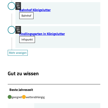
CC-
BY-
SA
Bahnhof Königslutter
Bahnhof
CC-
BY-
SA
Findlingsgarten in Königslutter
Infopunkt
Mehr anzeigen
Gut zu wissen
Beste Jahreszeit
geeignet
wetterabhängig