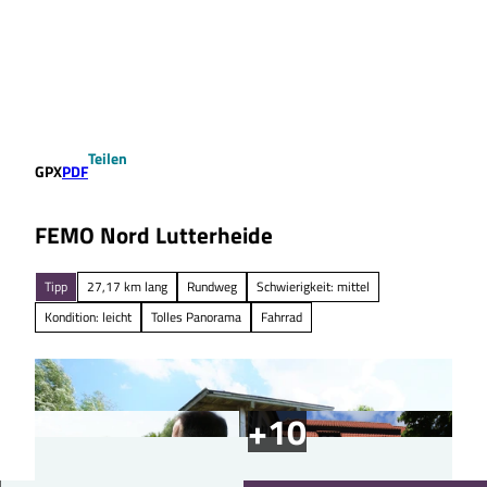
Z
u
Suche
Menü
m
I
n
h
a
Teilen
l
GPX
PDF
t
FEMO Nord Lutterheide
Tipp
27,17 km lang
Rundweg
Schwierigkeit: mittel
Kondition: leicht
Tolles Panorama
Fahrrad