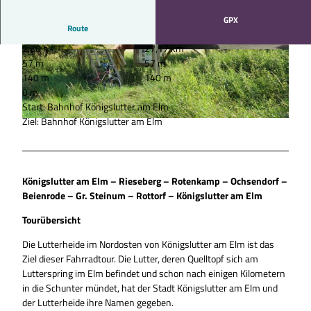
GPX
Route
2:30 h
27,17 km
© Thomas Kempernolte, Elm-Freizeit, Thomas
© Thomas Kempernolte, Elm-Freizeit, Thomas
57 m
57 m
Kempernolte |
CC-BY-SA
Kempernolte |
CC-BY-SA
140 m
140 m
0 m
Start: Bahnhof Königslutter am Elm
Ziel: Bahnhof Königslutter am Elm
© Thomas Kempernolte, Elm-Freizeit, Allianz für die Region GmbH |
CC-BY-SA
Königslutter am Elm – Rieseberg – Rotenkamp – Ochsendorf –
Beienrode – Gr. Steinum – Rottorf – Königslutter am Elm
Tourübersicht
Die Lutterheide im Nordosten von Königslutter am Elm ist das
Ziel dieser Fahrradtour. Die Lutter, deren Quelltopf sich am
Lutterspring im Elm befindet und schon nach einigen Kilometern
in die Schunter mündet, hat der Stadt Königslutter am Elm und
der Lutterheide ihre Namen gegeben.