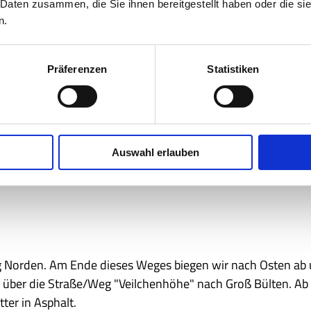
de des Lahwaldes in Adenstedt. Hier einzukehren ist mögl
 Daten zusammen, die Sie ihnen bereitgestellt haben oder die s
en. An der nächsten Biegung folgen wir dem Wegeverlauf 
n.
Präferenzen
Statistiken
eteich genießen möchte, sollte an der nächsten Biegung na
tspunkt erreicht. Ferner befinden sich hier in unmittelbare
Auswahl erlauben
ng Norden. Am Ende dieses Weges biegen wir nach Osten ab
 über die Straße/Weg "Veilchenhöhe" nach Groß Bülten. Ab
ter in Asphalt.