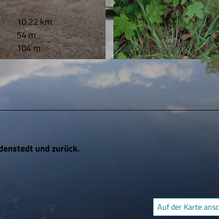
10,22 km
54 m
104 m
© wito gmbh |
CC-BY-SA
denstedt und zurück.
Auf der Karte ans