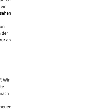
 ein
sehen
ion
n der
our an
". Wir
ste
 nach
 neuen