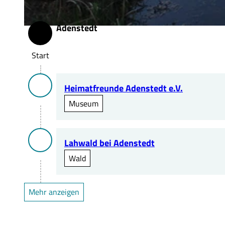
Adenstedt
© wito gmbh |
CC-BY-SA
Start
Start
Heimatfreunde Adenstedt e.V.
Museum
Lahwald bei Adenstedt
Wald
Mehr anzeigen