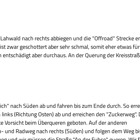
 Lahwald nach rechts abbiegen und die "Offroad" Strecke e
ist zwar geschottert aber sehr schmal, somit eher etwas für
h entschädigt aber durchaus. An der Querung der Kreisstra
teich" nach Süden ab und fahren bis zum Ende durch. So err
h links (Richtung Osten) ab und erreichen den "Zuckerweg". D
rößte Vorsicht beim Überqueren geboten. Auf der anderen
- und Radweg nach rechts (Süden) und folgen dem Weg b
weg und wir müssen die Straße "An der Fuhse" queren. Wir 