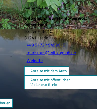
Kontaktdaten
wito gmbh/Tourist-Info-Service
Peiner Land
Ilseder Hüte 10
31241
Ilsede
+49 5172 / 9492610
tourismus@wito-gmbh.de
Website
Anreise mit dem Auto
Anreise mit öffentlichen
Verkehrsmitteln
chauen