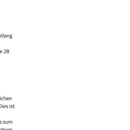
ntlang
ße 28
eichen
ies ist
is zum
fahren