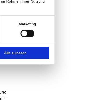
ich.
ie im Rahmen Ihrer Nutzung
nach
Marketing
ch
r Nähe
Alle zulassen
 und
 der