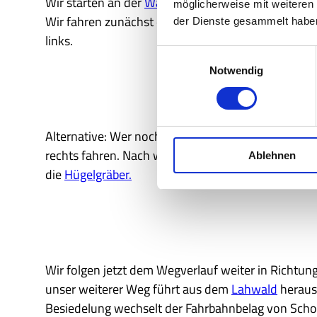
Wir starten an der
Waldgaststätte Odinshain
am Ran
möglicherweise mit weiteren
Wir fahren zunächst den Waldweg in Richtung Ost
der Dienste gesammelt habe
links.
E
Notwendig
i
n
w
i
Alternative: Wer noch einen Blick auf den Aufland
l
rechts fahren. Nach wenigen Metern ist der Aussich
Ablehnen
l
die
Hügelgräber.
i
g
u
n
g
s
Wir folgen jetzt dem Wegverlauf weiter in Richtu
a
unser weiterer Weg führt aus dem
Lahwald
heraus
u
Besiedelung wechselt der Fahrbahnbelag von Schot
s