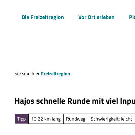
Z
u
Die Freizeitregion
Vor Ort erleben
Pl
m
I
n
h
a
l
t
Sie sind hier
Freizeitregion
Hajos schnelle Runde mit viel Inpu
Tipp
10,22 km lang
Rundweg
Schwierigkeit: leicht