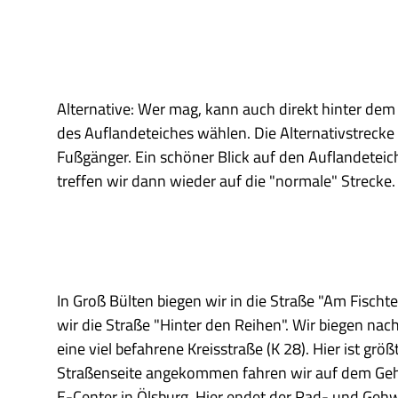
w
a
h
l
Alternative: Wer mag, kann auch direkt hinter dem
des Auflandeteiches wählen. Die Alternativstrecke 
Fußgänger. Ein schöner Blick auf den Auflandeteic
treffen wir dann wieder auf die "normale" Strecke.
In Groß Bülten biegen wir in die Straße "Am Fisch
wir die Straße "Hinter den Reihen". Wir biegen nac
eine viel befahrene Kreisstraße (K 28). Hier ist g
Straßenseite angekommen fahren wir auf dem Geh
E-Center in Ölsburg. Hier endet der Rad- und Geh