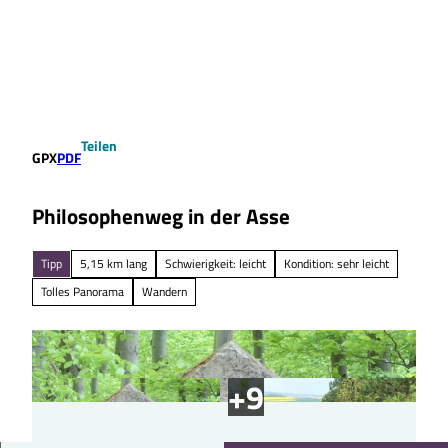
Z
u
Suche
Menü
m
I
n
h
a
Teilen
l
GPX
PDF
t
Philosophenweg in der Asse
Tipp
5,15 km lang
Schwierigkeit: leicht
Kondition: sehr leicht
Tolles Panorama
Wandern