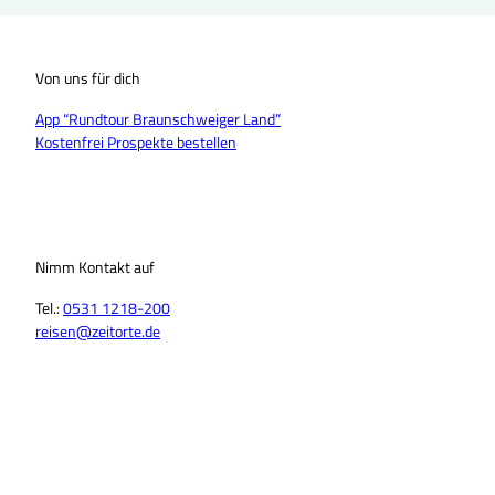
Von uns für dich
App “Rundtour Braunschweiger Land”
Kostenfrei Prospekte bestellen
Nimm Kontakt auf
Tel.:
0531 1218-200
reisen@zeitorte.de
F
Y
I
T
L
T
a
o
n
i
i
h
c
u
s
k
n
r
e
T
t
T
k
e
b
u
a
o
e
a