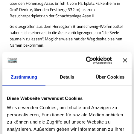
über den Höhenzug Asse. Er führt vom Parkplatz Falkenheim in
Groß Denkte, über den Festberg (332 m) bis zum
Besucherparkplatz an der Schachtanlage Asse II.
Geistesgrößen aus dem Herzogtum Braunschweig-Wolfenbüttel
haben sich seinerzeit in die Asse zurückgezogen, um "die Seele
baumeln zu lassen". Möglicherweise hat der Weg deshalb seinen
Namen bekommen.
Ausrüstung
Proviant, insbesondere Getränke, für unterwegs ist
Zustimmung
Details
Über Cookies
empfehlenswert.
Anreise & Parken
Diese Webseite verwendet Cookies
Parken
Wir verwenden Cookies, um Inhalte und Anzeigen zu
Parkplatz Falkenheim oberhalb von Groß Denkte
personalisieren, Funktionen für soziale Medien anbieten
Weitere Infos / Links
zu können und die Zugriffe auf unsere Website zu
analysieren. Außerdem geben wir Informationen zu Ihrer
http://www.elm-freizeit.de/