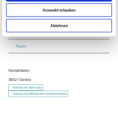
u
Auswahl erlauben
s
Veranstaltung
w
a
Ablehnen
h
Sehenswertes
l
Touren
Kontaktdaten
38321
Denkte
Anreise mit dem Auto
Anreise mit öffentlichen Verkehrsmitteln