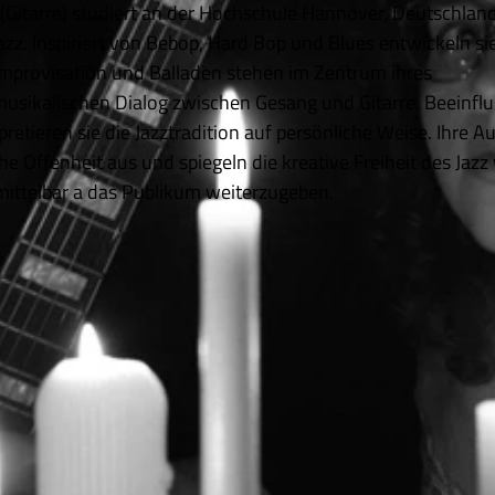
Gitarre) studiert an der Hochschule Hannover, Deutschlan
zz. Inspiriert von Bebop, Hard Bop und Blues entwickeln si
Improvisation und Balladen stehen im Zentrum ihres
musikalischen Dialog zwischen Gesang und Gitarre. Beeinflu
retieren sie die Jazztradition auf persönliche Weise. Ihre Au
 Offenheit aus und spiegeln die kreative Freiheit des Jazz
nmittelbar a das Publikum weiterzugeben.