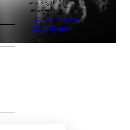
Asseweg 16
38329
Wittmar
+49 157 / 71585156
info@1899.haus