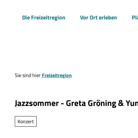
Z
u
Die Freizeitregion
Vor Ort erleben
Pl
m
I
n
h
a
l
t
Sie sind hier
Freizeitregion
Jazzsommer - Greta Gröning & Yu
Konzert