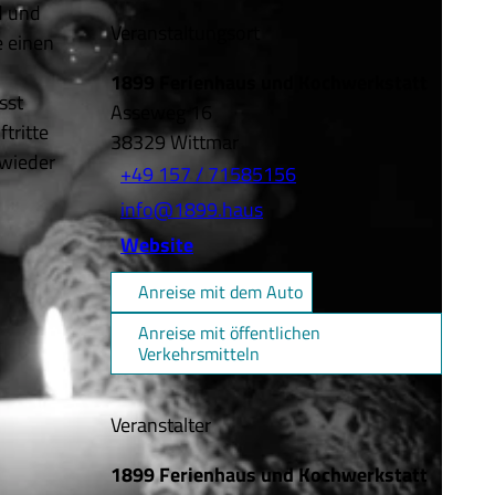
d und
Veranstaltungsort
e einen
1899 Ferienhaus und Kochwerkstatt
sst
Asseweg 16
ftritte
38329
Wittmar
 wieder
+49 157 / 71585156
info@1899.haus
Website
Anreise mit dem Auto
Anreise mit öffentlichen
Verkehrsmitteln
Veranstalter
1899 Ferienhaus und Kochwerkstatt