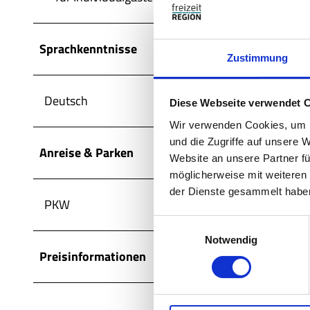
Sprachkenntnisse
Zustimmung
Deutsch
Diese Webseite verwendet 
Wir verwenden Cookies, um I
und die Zugriffe auf unsere 
Anreise & Parken
Website an unsere Partner fü
möglicherweise mit weiteren
der Dienste gesammelt habe
PKW
E
Notwendig
i
Preisinformationen
n
w
i
l