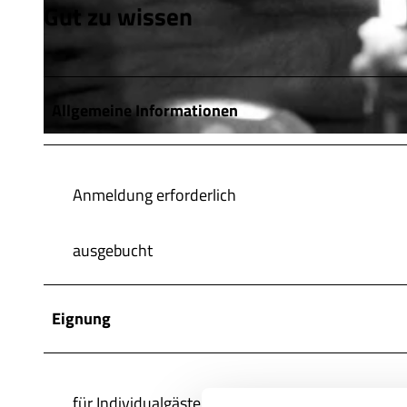
Gut zu wissen
© Landesmusikakademie Wolfenbüttel |
CC-BY-SA
Allgemeine Informationen
© Noah Krüger |
CC-BY-SA
Anmeldung erforderlich
ausgebucht
Eignung
für Individualgäste