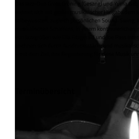
Das Jazz-Duo Greta Gröning (Gesang) und Yuma Gao (
widmet sich mit großer musikalischer Hingabe dem Ja
stilbewussten, zugleich persönlichen Sound. Swing, 
musikalischen Schaffens, in einem kontinuierlichen 
von Jazzgrößen wie Ella Fitzgerald und Joe Pass interp
zeichnen sich durch Ausdrucksstärke und musikalische
– mit dem Ziel, ihre Begeisterung für diese Musik u
Terminübersicht