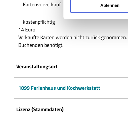
Kartenvorverkauf
Ablehnen
l
i
g
kostenpflichtig
u
14 Euro
n
Verkaufte Karten werden nicht zurück genommen. D
g
Buchenden benötigt.
s
a
u
Veranstaltungsort
s
w
a
1899 Ferienhaus und Kochwerkstatt
h
l
Lizenz (Stammdaten)