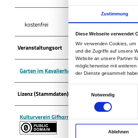
Zustimmung
kostenfrei
Diese Webseite verwendet 
Wir verwenden Cookies, um I
Veranstaltungsort
und die Zugriffe auf unsere 
Website an unsere Partner fü
möglicherweise mit weiteren
Garten im Kavalierhaus
der Dienste gesammelt habe
E
Lizenz (Stammdaten)
Notwendig
i
n
w
Kulturverein Gifhorn
i
l
Ablehnen
l