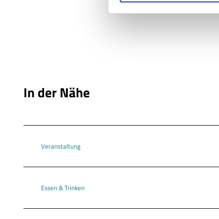
i
g
u
n
g
s
a
u
In der Nähe
s
w
a
h
l
Veranstaltung
Essen & Trinken