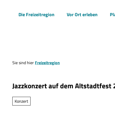
Z
u
Die Freizeitregion
Vor Ort erleben
Pl
m
I
n
h
a
l
t
Sie sind hier
Freizeitregion
Jazzkonzert auf dem Altstadtfest
Konzert