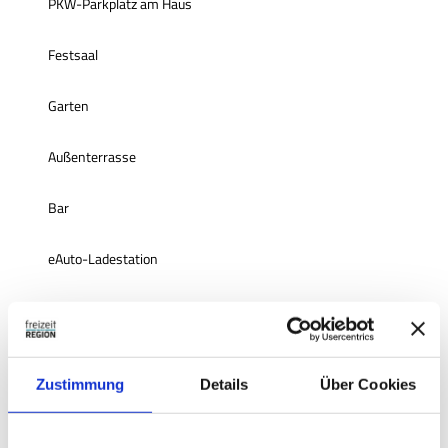
PKW-Parkplatz am Haus
Festsaal
Garten
Außenterrasse
Bar
eAuto-Ladestation
Modernes Ambiente
Zahlungsmöglichkeiten
Zustimmung
Details
Über Cookies
Barzahlung vor Ort
Küchenangebote