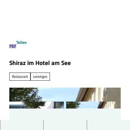
Z
u
Suche
Menü
m
I
n
h
a
Teilen
l
PDF
t
Shiraz im Hotel am See
Restaurant
sonstiges