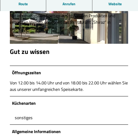
Das Shiraz im Hotel am See ist ein hochwertiges Restaurant in
Route
Anrufen
Website
der Nähe zum Salzgittersee.
Mit internationalen Speisen aus regionalen Produkten und
© Hotel am See |
CC-BY-ND
© Tourist-Information Salzgitter |
CC-BY
exquisiten Weinen verwöhnt das Restaurant „Shiraz“ in
gepflegtem Ambiente.
© Tourist-Information Salzgitter c/o Wirtschafts- und Innovationsförderung Salzgitter GmbH |
Gut zu wissen
CC-BY
Öffnungszeiten
Von 12.00 bis 14.00 Uhr und von 18.00 bis 22.00 Uhr wählen Sie
aus unserer umfangreichen Speisekarte.
Küchenarten
sonstiges
Allgemeine Informationen