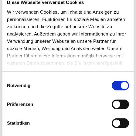
Diese Webseite verwendet Cookies
Frühstück
Wir verwenden Cookies, um Inhalte und Anzeigen zu
personalisieren, Funktionen für soziale Medien anbieten
Mittagstisch
zu können und die Zugriffe auf unsere Website zu
analysieren. Außerdem geben wir Informationen zu Ihrer
Abendessen
Verwendung unserer Website an unsere Partner für
soziale Medien, Werbung und Analysen weiter. Unsere
Catering
Partner führen diese Informationen möglicherweise mit
weiteren Daten zusammen, die Sie ihnen bereitgestellt
haben oder die sie im Rahmen Ihrer Nutzung der Dienste
Vegetarisch
gesammelt haben.
E
Notwendig
Kaffee und Kuchen
i
n
Raucher
w
Präferenzen
i
Nichtraucherlokal
l
l
Statistiken
Anreise & Parken
i