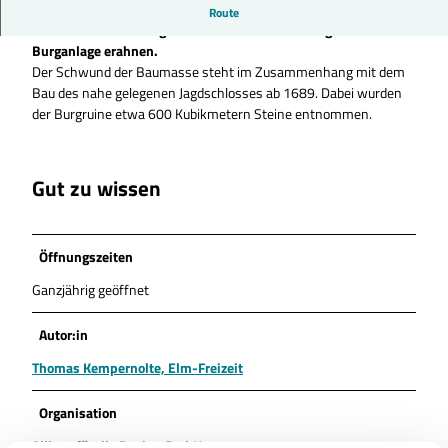
Von der Burgruine ist zwar nur noch ein Mauerrest erhalten;
Route
mit etwas Vorstellungskraft kann man die einstige Größe der
Burganlage erahnen.
Der Schwund der Baumasse steht im Zusammenhang mit dem
Bau des nahe gelegenen Jagdschlosses ab 1689. Dabei wurden
der Burgruine etwa 600 Kubikmetern Steine entnommen.
Gut zu wissen
Öffnungszeiten
Ganzjährig geöffnet
Autor:in
Thomas Kempernolte, Elm-Freizeit
Organisation
Allianz für die Region GmbH