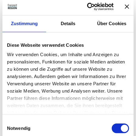
Zustimmung
Details
Über Cookies
In der Nähe
Auf der Karte anschauen
Diese Webseite verwendet Cookies
Wir verwenden Cookies, um Inhalte und Anzeigen zu
Sehenswertes
personalisieren, Funktionen für soziale Medien anbieten
zu können und die Zugriffe auf unsere Website zu
Touren
analysieren. Außerdem geben wir Informationen zu Ihrer
Verwendung unserer Website an unsere Partner für
soziale Medien, Werbung und Analysen weiter. Unsere
Partner führen diese Informationen möglicherweise mit
Kontaktdaten
weiteren Daten zusammen, die Sie ihnen bereitgestellt
Langeleben
haben oder die sie im Rahmen Ihrer Nutzung der Dienste
38154
Königslutter am Elm
gesammelt haben.
E
Anreise mit dem Auto
Notwendig
i
Anreise mit öffentlichen Verkehrsmitteln