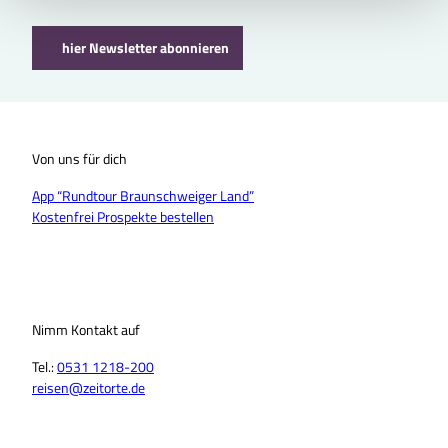
hier Newsletter abonnieren
Von uns für dich
App “Rundtour Braunschweiger Land”
Kostenfrei Prospekte bestellen
Nimm Kontakt auf
Tel.:
0531 1218-200
reisen@zeitorte.de
F
Y
I
T
L
T