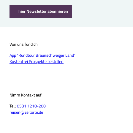
hier Newsletter abonnieren
Von uns für dich
App “Rundtour Braunschweiger Land”
Kostenfrei Prospekte bestellen
Nimm Kontakt auf
Tel.:
0531 1218-200
reisen@zeitorte.de
F
Y
I
T
L
T