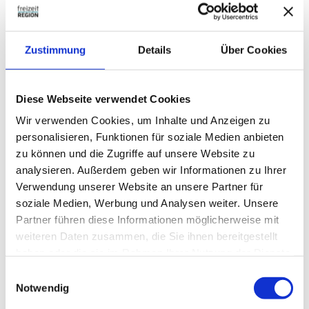
Weitere Infos / Links
Zustimmung
Details
Über Cookies
https://www.elm-freizeit.de/
Autor:in
Diese Webseite verwendet Cookies
Wir verwenden Cookies, um Inhalte und Anzeigen zu
Thomas Kempernolte, Elm-Freizeit
personalisieren, Funktionen für soziale Medien anbieten
Organisation
zu können und die Zugriffe auf unsere Website zu
analysieren. Außerdem geben wir Informationen zu Ihrer
Allianz für die Region GmbH
Verwendung unserer Website an unsere Partner für
soziale Medien, Werbung und Analysen weiter. Unsere
Sicherheitshinweise
Partner führen diese Informationen möglicherweise mit
weiteren Daten zusammen, die Sie ihnen bereitgestellt
Die Burgruine Langeleben und das Quelhaus des Schiepkebaches
sind sehenswert. Sie befinden sich auf dem Rundweg 16 -
haben oder die sie im Rahmen Ihrer Nutzung der Dienste
Elfenpfad.
gesammelt haben.
E
Notwendig
i
n