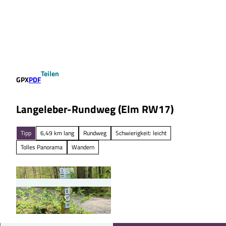
Z
u
Suche
Menü
m
I
n
h
a
Teilen
l
GPX
PDF
t
Langeleber-Rundweg (Elm RW17)
Tipp
6,49 km lang
Rundweg
Schwierigkeit: leicht
Tolles Panorama
Wandern
© Thomas Kempernolte, Elm-Freizeit, Allianz fü
r die Region GmbH |
CC-BY-SA