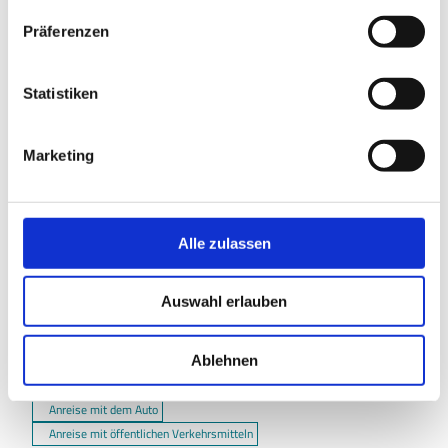
w
Präferenzen
i
In der Nähe
l
Auf der Karte anschauen
l
Statistiken
i
g
Veranstaltung
Marketing
u
n
Sehenswertes
g
s
Alle zulassen
Touren
a
u
Auswahl erlauben
s
w
Kontaktdaten
a
Ablehnen
38154
Königslutter am Elm
h
l
Anreise mit dem Auto
Anreise mit öffentlichen Verkehrsmitteln