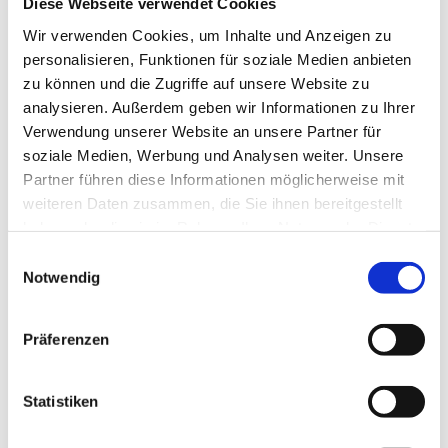
Diese Webseite verwendet Cookies
Wir verwenden Cookies, um Inhalte und Anzeigen zu
Touren
personalisieren, Funktionen für soziale Medien anbieten
zu können und die Zugriffe auf unsere Website zu
analysieren. Außerdem geben wir Informationen zu Ihrer
Anreise mit dem Auto
Verwendung unserer Website an unsere Partner für
Anreise mit öffentlichen Verkehrsmitteln
soziale Medien, Werbung und Analysen weiter. Unsere
Partner führen diese Informationen möglicherweise mit
weiteren Daten zusammen, die Sie ihnen bereitgestellt
haben oder die sie im Rahmen Ihrer Nutzung der Dienste
gesammelt haben.
E
Notwendig
i
n
w
Präferenzen
i
TourismusRegion BraunschweigerLAND e.V.
l
Frankfurter Straße 284
l
Statistiken
38122 Braunschweig
i