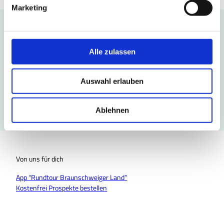
g
Marketing
u
n
g
Freizeitinspiration per E-Mail
s
Alle zulassen
Unser monatlicher Newsletter für dich - als kostenfreies Abo.
a
u
Auswahl erlauben
s
w
hier Newsletter abonnieren
a
Ablehnen
h
l
Von uns für dich
App “Rundtour Braunschweiger Land”
Kostenfrei Prospekte bestellen