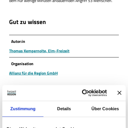
dem nur wenige Minuten andauernden Angriff 53 Menschen.
Gut zu wissen
Autor:in
Thomas Kempernolte, Elm-Freizeit
Organisation
Allianz für die Region GmbH
In der Nähe
Auf der Karte anschauen
Zustimmung
Details
Über Cookies
Sehenswertes