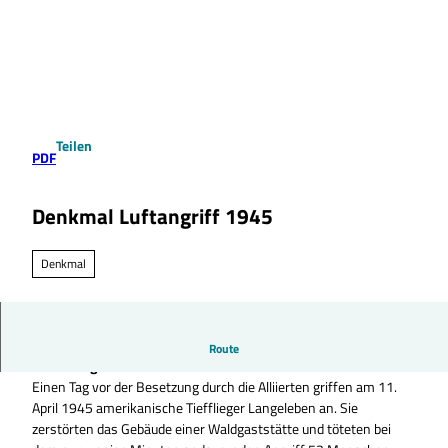
Z
u
Suche
Menü
m
I
n
h
a
Teilen
l
PDF
t
Denkmal Luftangriff 1945
Denkmal
In den letzten Kriegstagen des Zweiten Weltkriegs kam es zu
Route
einem tragischen Vorfall.
Einen Tag vor der Besetzung durch die Alliierten griffen am 11.
April 1945 amerikanische Tiefflieger Langeleben an. Sie
zerstörten das Gebäude einer Waldgaststätte und töteten bei