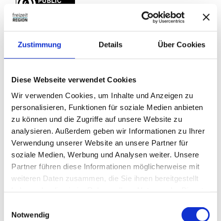
Zustimmung
Details
Über Cookies
In der Nähe
Auf der Karte anschauen
Diese Webseite verwendet Cookies
Wir verwenden Cookies, um Inhalte und Anzeigen zu
Sehenswertes
personalisieren, Funktionen für soziale Medien anbieten
zu können und die Zugriffe auf unsere Website zu
analysieren. Außerdem geben wir Informationen zu Ihrer
Touren
Verwendung unserer Website an unsere Partner für
soziale Medien, Werbung und Analysen weiter. Unsere
Partner führen diese Informationen möglicherweise mit
Kontaktdaten
weiteren Daten zusammen, die Sie ihnen bereitgestellt
haben oder die sie im Rahmen Ihrer Nutzung der Dienste
Teichstraße
gesammelt haben.
31228
Peine
- Stederdorf
E
Notwendig
i
Anreise mit dem Auto