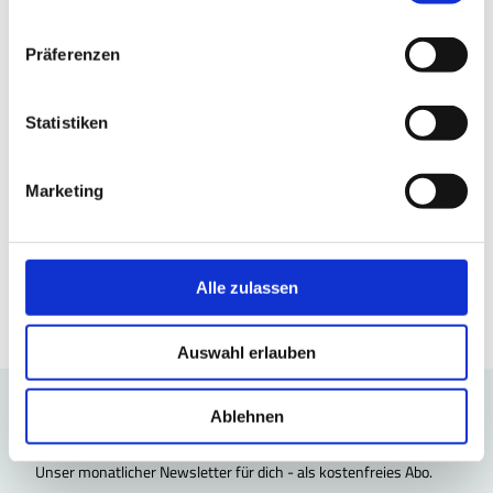
n
Anreise mit öffentlichen Verkehrsmitteln
w
Präferenzen
i
l
l
Statistiken
i
g
Marketing
u
n
g
TourismusRegion BraunschweigerLAND e.V.
Frankfurter Straße 284
s
Alle zulassen
38122 Braunschweig
a
u
Auswahl erlauben
s
w
a
Ablehnen
Freizeitinspiration per E-Mail
h
l
Unser monatlicher Newsletter für dich - als kostenfreies Abo.