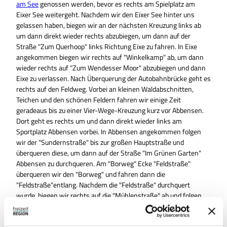
am See
genossen werden, bevor es rechts am Spielplatz am
Eixer See weitergeht. Nachdem wir den Eixer See hinter uns
gelassen haben, biegen wir an der nächsten Kreuzung links ab
um dann direkt wieder rechts abzubiegen, um dann auf der
Straße "Zum Querhoop" links Richtung Eixe zu fahren. In Eixe
angekommen biegen wir rechts auf "Winkelkamp" ab, um dann
wieder rechts auf "Zum Wendesser Moor" abzubiegen und dann
Eixe zu verlassen. Nach Überquerung der Autobahnbrücke geht es
rechts auf den Feldweg. Vorbei an kleinen Waldabschnitten,
Teichen und den schönen Feldern fahren wir einige Zeit
geradeaus bis zu einer Vier-Wege-Kreuzung kurz vor Abbensen.
Dort geht es rechts um und dann direkt wieder links am
Sportplatz Abbensen vorbei. In Abbensen angekommen folgen
wir der "Sundernstraße" bis zur großen Hauptstraße und
überqueren diese, um dann auf der Straße "Im Grünen Garten"
Abbensen zu durchqueren. Am "Borweg" Ecke "Feldstraße"
überqueren wir den "Borweg" und fahren dann die
"Feldstraße"entlang. Nachdem die "Feldstraße" durchquert
wurde, biegen wir rechts auf die "Mühlenstraße" ab und folgen
dieser bis wir zur nächsten Kreuzung gelangen. Dort links und
dann gleich wieder rechts, bleiben wir auf dem Weg und folgen