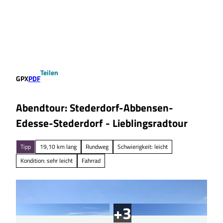
Z
u
Suche
Menü
m
I
n
h
a
Teilen
l
GPX
PDF
t
Abendtour: Stederdorf-Abbensen-
Edesse-Stederdorf - Lieblingsradtour
Tipp
19,10 km lang
Rundweg
Schwierigkeit: leicht
Kondition: sehr leicht
Fahrrad