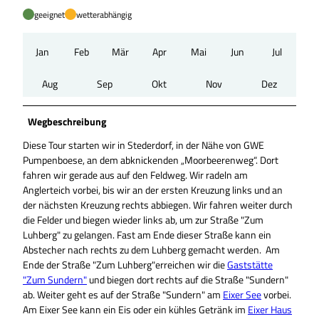
geeignet
wetterabhängig
Jan
Feb
Mär
Apr
Mai
Jun
Jul
Aug
Sep
Okt
Nov
Dez
Wegbeschreibung
Diese Tour starten wir in Stederdorf, in der Nähe von GWE
Pumpenboese, an dem abknickenden „Moorbeerenweg“. Dort
fahren wir gerade aus auf den Feldweg. Wir radeln am
Anglerteich vorbei, bis wir an der ersten Kreuzung links und an
der nächsten Kreuzung rechts abbiegen. Wir fahren weiter durch
die Felder und biegen wieder links ab, um zur Straße "Zum
Luhberg" zu gelangen. Fast am Ende dieser Straße kann ein
Abstecher nach rechts zu dem Luhberg gemacht werden. Am
Ende der Straße "Zum Luhberg"erreichen wir die
Gaststätte
"Zum Sundern"
und biegen dort rechts auf die Straße "Sundern"
ab. Weiter geht es auf der Straße "Sundern" am
Eixer See
vorbei.
Am Eixer See kann ein Eis oder ein kühles Getränk im
Eixer Haus