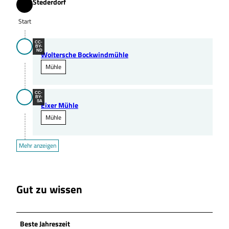
Stederdorf
Start
Start
CC-
BY-
ND
Woltersche Bockwindmühle
Mühle
CC-
BY-
SA
Eixer Mühle
Mühle
Mehr anzeigen
Gut zu wissen
Beste Jahreszeit