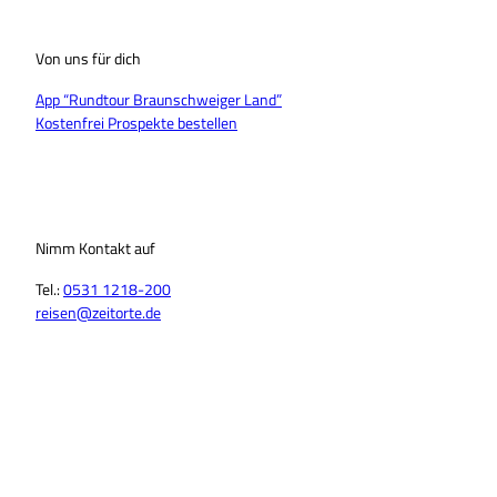
Von uns für dich
App “Rundtour Braunschweiger Land”
Kostenfrei Prospekte bestellen
Nimm Kontakt auf
Tel.:
0531 1218-200
reisen@zeitorte.de
F
Y
I
T
L
T
a
o
n
i
i
h
c
u
s
k
n
r
e
T
t
T
k
e
b
u
a
o
e
a
o
b
g
k
d
d