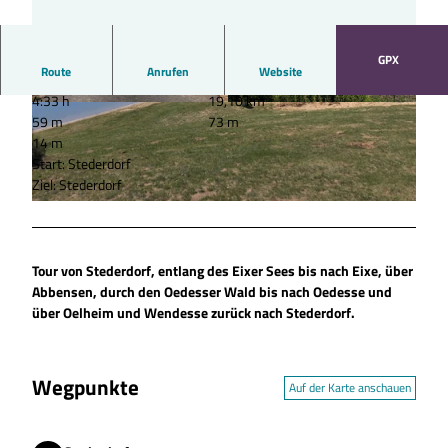
GPX
Route
Anrufen
Website
4:33 h
19,10 km
© wito gmbh |
CC-BY-SA
© wito gmbh |
CC-BY-SA
59 m
73 m
14 m
Start: Stederdorf
Ziel: Stederdorf
© wito gmbh |
CC-BY-SA
Tour von Stederdorf, entlang des Eixer Sees bis nach Eixe, über
Abbensen, durch den Oedesser Wald bis nach Oedesse und
über Oelheim und Wendesse zurück nach Stederdorf.
Wegpunkte
Auf der Karte anschauen