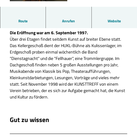
© Kunsttreff Abbensen |
CC-BY-ND
Aus dem ehemaligen Lagergebäude des Landhandels Deyerling
Route
Anrufen
Website
wurde nach ca. 2 Jahren Umbau der KUNSTTREFF ABBENSEN.
Die Eröffnung war am 6. September 1997.
Über drei Etagen findet seitdem Kunst auf breiter Ebene statt.
Das Kellergeschoß dient der HUKL-Bühne als Kulissenlager, im
Erdgeschoß proben einmal wöchentlich die Band
"Dienstagnacht" und die "Fellhauer", eine Trommlergruppe. Im
Dachgeschoß finden neben 5 großen Ausstellungen pro Jahr,
Musikabende von Klassik bis Pop, Theateraufführungen,
Kleinkunstdarbietungen, Lesungen, Vorträge und vieles mehr
statt. Seit November 1998 wird der KUNSTTREFF von einem
Verein betrieben, der es sich zur Aufgabe gemacht hat, die Kunst
und Kultur zu fördern.
Gut zu wissen