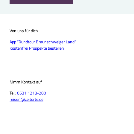
Von uns für dich
App “Rundtour Braunschweiger Land”
Kostenfrei Prospekte bestellen
Nimm Kontakt auf
Tel.:
0531 1218-200
reisen@zeitorte.de
F
Y
I
T
L
T
a
o
n
i
i
h
c
u
s
k
n
r
e
T
t
T
k
e