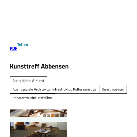
Z
u
Suche
Menü
m
I
n
h
a
Teilen
l
PDF
t
Kunsttreff Abbensen
Antiquitäten & Kunst
Ausflugsziele Architektur, Infrastruktur, Kultur sonstige
Kunstmuseum
Kabarett/Kleinkunstbühne