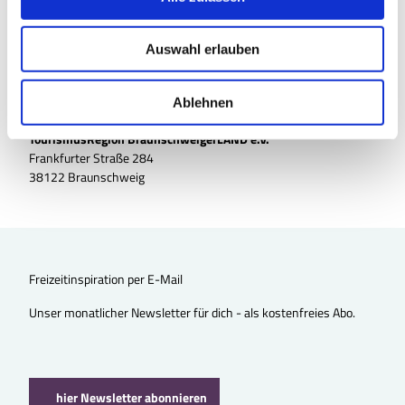
a
u
Auswahl erlauben
s
w
a
Ablehnen
h
TourismusRegion BraunschweigerLAND e.V.
l
Frankfurter Straße 284
38122 Braunschweig
Freizeitinspiration per E-Mail
Unser monatlicher Newsletter für dich - als kostenfreies Abo.
hier Newsletter abonnieren