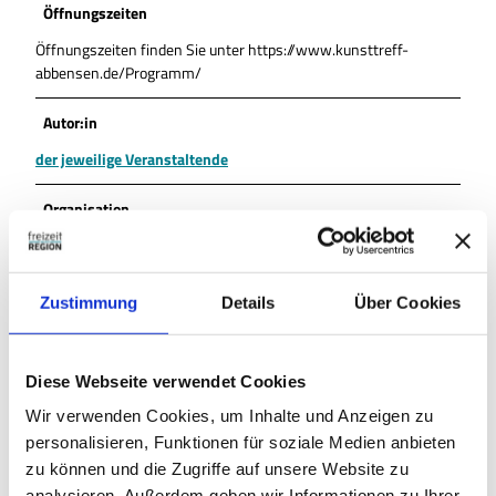
Öffnungszeiten
Öffnungszeiten finden Sie unter https://www.kunsttreff-
abbensen.de/Programm/
Autor:in
der jeweilige Veranstaltende
Organisation
wito gmbh/Tourist-Info-Service Peiner Land
Lizenz (Stammdaten)
Zustimmung
Details
Über Cookies
wito gmbh/Tourist-Info-Service Peiner Land
Diese Webseite verwendet Cookies
Wir verwenden Cookies, um Inhalte und Anzeigen zu
personalisieren, Funktionen für soziale Medien anbieten
zu können und die Zugriffe auf unsere Website zu
analysieren. Außerdem geben wir Informationen zu Ihrer