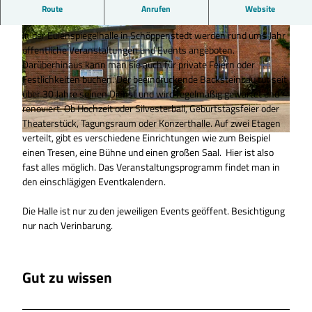
Veranstaltungshalle in Schöppenstedt für offizielle und private
Route
Anrufen
Website
Events
In der Eulenspiegelhalle in Schöppenstedt werden rund ums Jahr
öffentliche Veranstaltungen und Events angeboten.
Darüberhinaus kann man sie auch für private Feiern oder
Festlichkeiten buchen. Der beeindruckende Backsteinbau tut seit
über 30 Jahre seinen Dienst und wird regelmäßig gewartet und
renoviert. Ob Hochzeit oder Silvesterball, Geburtstagsfeier oder
© Anna Meurer |
CC-BY-SA
Theaterstück, Tagungsraum oder Konzerthalle. Auf zwei Etagen
verteilt, gibt es verschiedene Einrichtungen wie zum Beispiel
© Anna Meurer |
CC-BY-SA
einen Tresen, eine Bühne und einen großen Saal. Hier ist also
fast alles möglich. Das Veranstaltungsprogramm findet man in
den einschlägigen Eventkalendern.
Die Halle ist nur zu den jeweiligen Events geöffent. Besichtigung
nur nach Verinbarung.
Gut zu wissen