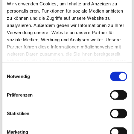
Wir verwenden Cookies, um Inhalte und Anzeigen zu
personalisieren, Funktionen für soziale Medien anbieten
zu können und die Zugriffe auf unsere Website zu
In der Nähe
Auf der Karte anschauen
analysieren. Außerdem geben wir Informationen zu Ihrer
Verwendung unserer Website an unsere Partner für
soziale Medien, Werbung und Analysen weiter. Unsere
Veranstaltung
Partner führen diese Informationen möglicherweise mit
weiteren Daten zusammen, die Sie ihnen bereitgestellt
haben oder die sie im Rahmen Ihrer Nutzung der Dienste
Sehenswertes
gesammelt haben.
E
Notwendig
Touren
i
n
w
Präferenzen
i
Kontaktdaten
l
l
Statistiken
Wallpforte 6A
i
38170
Schöppenstedt
g
+49 5332 / 938 - 417
Marketing