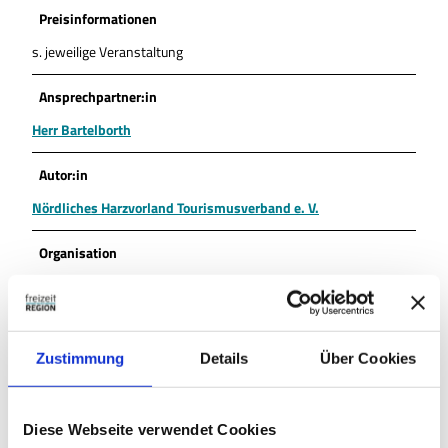
Preisinformationen
s. jeweilige Veranstaltung
Ansprechpartner:in
Herr Bartelborth
Autor:in
Nördliches Harzvorland Tourismusverband e. V.
Organisation
Nördliches Harzvorland Tourismusverband e. V.
Lizenz (Stammdaten)
Zustimmung
Details
Über Cookies
Nördliches Harzvorland Tourismusverband e. V.
Diese Webseite verwendet Cookies