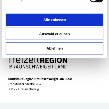
u
rathaus@elm-asse.de
n
Website
g
s
Alle zulassen
Anreise mit dem Auto
a
Anreise mit öffentlichen Verkehrsmitteln
u
Auswahl erlauben
s
w
a
Ablehnen
h
l
TourismusRegion BraunschweigerLAND e.V.
Frankfurter Straße 284
38122 Braunschweig