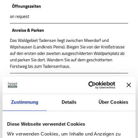
Öffnungszeiten
on request
Anreise & Parken
Das Waldgebiet Tadensen liegt zwischen Meerdorf und
Wipshausen (Landkreis Peine). Biegen Sie von der Kreißstrasse
auf den ersten oder zweiten ausgeschilderten Waldparkplatz ab
und parken Sie dort. Wandern Sie auf dem geschotterten
Forstweg bis zum Tadensenhaus.
Autor:in
der jeweilige Veranstaltende
Zustimmung
Details
Über Cookies
Organisation
wito gmbh/Tourist-Info-Service Peiner Land
Diese Webseite verwendet Cookies
Lizenz (Stammdaten)
Wir verwenden Cookies, um Inhalte und Anzeigen zu