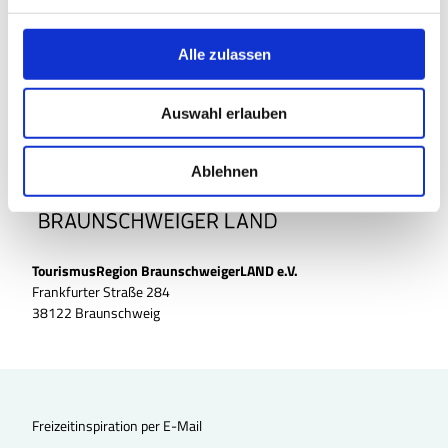
n
g
Anreise mit dem Auto
s
Alle zulassen
Anreise mit öffentlichen Verkehrsmitteln
a
u
Auswahl erlauben
s
w
a
Ablehnen
h
l
TourismusRegion BraunschweigerLAND e.V.
Frankfurter Straße 284
38122 Braunschweig
Freizeitinspiration per E-Mail