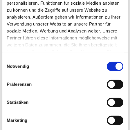
wito gmbh/Tourist-Info-Service Peiner Land
personalisieren, Funktionen für soziale Medien anbieten
zu können und die Zugriffe auf unsere Website zu
analysieren. Außerdem geben wir Informationen zu Ihrer
Verwendung unserer Website an unsere Partner für
soziale Medien, Werbung und Analysen weiter. Unsere
Partner führen diese Informationen möglicherweise mit
weiteren Daten zusammen, die Sie ihnen bereitgestellt
In der Nähe
Auf der Karte anschauen
haben oder die sie im Rahmen Ihrer Nutzung der Dienste
gesammelt haben.
E
Notwendig
i
Sehenswertes
n
w
Präferenzen
i
Kontaktdaten
l
l
Statistiken
Wipshäuser Straße
i
38176
Wendeburg
g
wip@wald-erlebnis-pfad.de
Marketing
u
Website