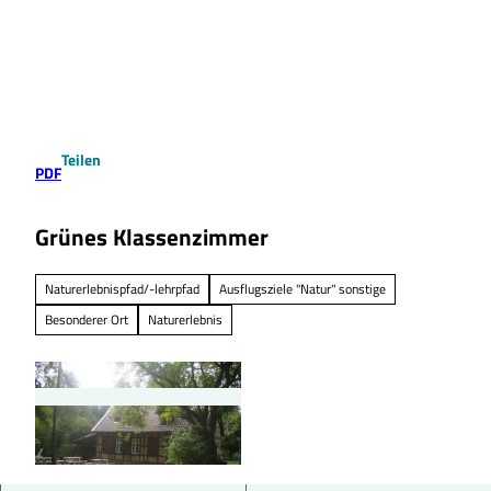
Z
u
Suche
Menü
m
I
n
h
a
Teilen
l
PDF
t
Grünes Klassenzimmer
Naturerlebnispfad/-lehrpfad
Ausflugsziele "Natur" sonstige
Besonderer Ort
Naturerlebnis
© Grünes Klassenzimmer Meerdorfer Holz, Ge
meinde Wendeburg |
CC-BY-SA