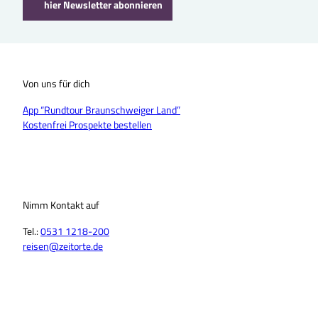
hier Newsletter abonnieren
Von uns für dich
App “Rundtour Braunschweiger Land”
Kostenfrei Prospekte bestellen
Nimm Kontakt auf
Tel.:
0531 1218-200
reisen@zeitorte.de
F
Y
I
T
L
T
a
o
n
i
i
h
c
u
s
k
n
r