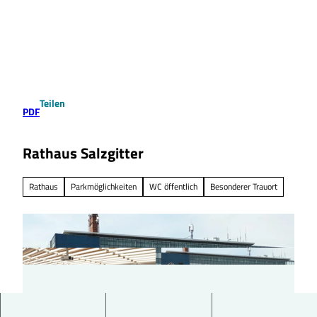
Z
u
Suche
Menü
m
I
n
h
a
Teilen
l
PDF
t
Rathaus Salzgitter
Rathaus
Parkmöglichkeiten
WC öffentlich
Besonderer Trauort