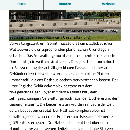
In Salzgitter steht seit 1963 das markante Hochhaus als
Route
Anrufen
Website
Zeichen der Architektur der Moderne. Entwurf:
Architektengemeinschaft Witte, Brettschneider, Laessig, Kärst,
© Tourist-Information Salzgitter c/o Wirtschaft
© Tourist-Information Salzgitter |
CC-BY
s- und Innovationsförderung Salzgitter GmbH |
Hannover
CC-BY
Als in Salzgitter der Neubau des Rathauses beschlossen wurde,
gab es in Lebenstedt noch kein Geschäfts- und
Verwaltungszentrum. Somit musste erst ein städtebaulicher
© Tourist-Information Salzgitter c/o Wirtschafts- und Innovationsförderung Salzgitter GmbH |
CC-BY
Wettbewerb die entsprechenden planerischen Grundlagen
schaffen. Das Verwaltungshochhaus bildet heute eine bauliche
Dominante, die weithin sichtbar ist. Dies geschieht auch durch
die Verwendung der auffälligen blauen Fassadenklinker an den
Gebäudeecken (teilweise wurden diese durch blaue Platten
ummantelt), die das Rathaus optisch hervorstechen lassen. Der
ursprüngliche Gebäudekomplex bestand aus dem
zweigeschossigen Foyer mit dem Ratssaalbau, dem
zehngeschossigen Verwaltungshochhaus, der Bücherei und dem
Gesundheitsamt. Die beiden letzten wurden im Laufe der Zeit
durch Neubauten ersetzt. Der Rathauskomplex selber ist
erhalten, jedoch wurden die Fenster- und Fassadenelemente
größtenteils erneuert. Der Ratssaal scheint fast über dem
Haupteingang zu schweben, lediglich einige schlanke Stützen