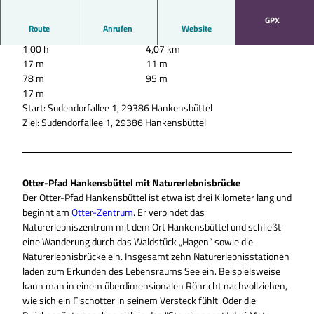
GPX
Route
Anrufen
Website
1:00 h
4,07 km
17 m
11 m
78 m
95 m
17 m
Start: Sudendorfallee 1, 29386 Hankensbüttel
Ziel: Sudendorfallee 1, 29386 Hankensbüttel
Otter-Pfad Hankensbüttel mit Naturerlebnisbrücke
Der Otter-Pfad Hankensbüttel ist etwa ist drei Kilometer lang und
beginnt am
Otter-Zentrum
. Er verbindet das
Naturerlebniszentrum mit dem Ort Hankensbüttel und schließt
eine Wanderung durch das Waldstück „Hagen“ sowie die
Naturerlebnisbrücke ein. Insgesamt zehn Naturerlebnisstationen
laden zum Erkunden des Lebensraums See ein. Beispielsweise
kann man in einem überdimensionalen Röhricht nachvollziehen,
wie sich ein Fischotter in seinem Versteck fühlt. Oder die