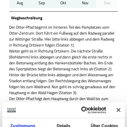
Aug
Sep
Okt
Nov
Dez
Wegbeschreibung
Der Otter-Pfad beginnt im hinteren Teil des Parkplatzes vom
Otter-Zentrum. Dort führt ein Fußweg auf dem Radweg parallel
zur Wittinger Straße. Hier bitte links abbiegen und dem Radweg
in Richtung Ortskern folgen (Station 1).
Weiter geht es in Richtung Ortskern. Die nächste Straße
(Bohldamm) links abbiegen und dann gleich die erste rechts in
den Betonweg entlang des Hankensbütteler Baches. Am Ende
des Sportplatzes biegt der Betonweg nach links ab (Station 2).
Hinter der Brücke bitte links abbiegen und dem Wiesenweg am
Stadion entlang folgen. Der Rechtsbiegung des Wiesenweges
folgen bis zum Waldrand. Nun geht es schräg geradeaus auf den
Hauptweg in den Wald Hagen (Station 3).
Der Otter-Pfad folgt dem Hauptweg durch den Wald bis zum
Ende. Dort links abbiegen (Station 4).
Jetzt geht es leicht bergauf am Kloster vorbei. Dann über den 2.
Parkplatz links zum Parkplatz des Waldbades. Am Waldrand geht
dort ein Fußweg in Richtung Otter-Zentrum rechts ab. Der Otter-
Zustimmung
Details
Über Cookies