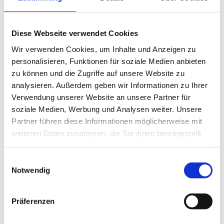
Pfad folgt nun rechts dem Ufer des Isenhagener Sees parallel zur
Sudendorfallee in Richtung Otter-Zentrum (Station 5).
An der Seeterrasse des Otter-Zentrums beginnt die
Naturerlebnisbrücke (Station 6), die den Isenhagener See
Diese Webseite verwendet Cookies
überquert. Am gegenüberliegenden Ufer wenden Sie sich nach
Wir verwenden Cookies, um Inhalte und Anzeigen zu
links. Beim Waldbad treffen Sie wieder auf den Rundweg, der Sie
personalisieren, Funktionen für soziale Medien anbieten
zum Otter-Zentrum zurückführt.
zu können und die Zugriffe auf unsere Website zu
analysieren. Außerdem geben wir Informationen zu Ihrer
Verwendung unserer Website an unsere Partner für
Ausrüstung
soziale Medien, Werbung und Analysen weiter. Unsere
Partner führen diese Informationen möglicherweise mit
Proviant für unterwegs ist empfehlenswert.
weiteren Daten zusammen, die Sie ihnen bereitgestellt
haben oder die sie im Rahmen Ihrer Nutzung der Dienste
Anreise & Parken
gesammelt haben.
E
Anfahrt
Notwendig
i
Die Anfahrt kann
n
mit
https://www.google.de/maps/place/Landkreis+Gifhorn/
ganz einfach geplant werden.
w
Präferenzen
i
Parken
l
Es stehen ausreichend Parkflächen am Otter-Zentrum zur