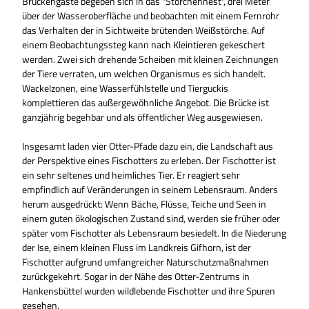
Brückengäste begeben sich in das "Storchennest", drei Meter
über der Wasseroberfläche und beobachten mit einem Fernrohr
das Verhalten der in Sichtweite brütenden Weißstörche. Auf
einem Be­ob­ach­tungs­steg kann nach Kleintieren gekeschert
werden. Zwei sich drehende Schei­ben mit kleinen Zeichnungen
der Tiere verraten, um welchen Organismus es sich handelt.
Wackelzonen, eine Wasserfühlstelle und Tierguckis
komplettieren das außergewöhnliche Angebot. Die Brücke ist
ganzjährig begehbar und als öffentlicher Weg ausgewiesen.
Insgesamt laden vier Otter-Pfade dazu ein, die Landschaft aus
der Perspektive eines Fischotters zu erleben. Der Fischotter ist
ein sehr seltenes und heimliches Tier. Er reagiert sehr
empfindlich auf Veränderungen in seinem Lebensraum. Anders
herum ausgedrückt: Wenn Bäche, Flüsse, Teiche und Seen in
einem guten ökologischen Zustand sind, werden sie früher oder
später vom Fischotter als Lebensraum besiedelt. In die Niederung
der Ise, einem kleinen Fluss im Landkreis Gifhorn, ist der
Fischotter aufgrund um­fang­reicher Naturschutzmaßnahmen
zurückgekehrt. Sogar in der Nähe des Otter-Zentrums in
Hankensbüttel wurden wildlebende Fischotter und ihre Spuren
gesehen.