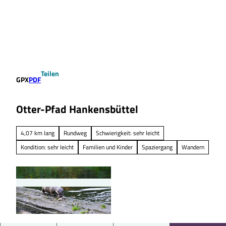
Z
u
Suche
Menü
m
I
n
h
a
Teilen
l
GPX
PDF
t
Otter-Pfad Hankensbüttel
4,07 km lang
Rundweg
Schwierigkeit: sehr leicht
Kondition: sehr leicht
Familien und Kinder
Spaziergang
Wandern
© Südheide Gifhorn GmbH/Frank Bierstedt |
CC0