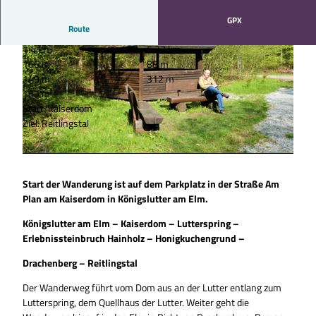
GPX
Route
1:41 h
6,27 km
166 m
88 m
149 m
312 m
163 m
Start: Kaiserdom
Ziel: Reitlingstal
© Thomas Kempernolte, Elm-Freizeit, Allianz für die Region GmbH |
CC-BY-SA
© Thomas Kempernolte, Elm-Freizeit, Allianz für die Region GmbH |
CC-BY-SA
Start der Wanderung ist auf dem Parkplatz in der Straße Am
Plan am Kaiserdom in Königslutter am Elm.
Königslutter am Elm – Kaiserdom – Lutterspring –
Erlebnissteinbruch Hainholz – Honigkuchengrund –
Drachenberg – Reitlingstal
Der Wanderweg führt vom Dom aus an der Lutter entlang zum
Lutterspring, dem Quellhaus der Lutter. Weiter geht die