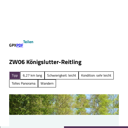
Z
u
Suche
Menü
m
I
n
h
a
Teilen
l
GPX
PDF
t
ZW06 Königslutter-Reitling
Tipp
6,27 km lang
Schwierigkeit: leicht
Kondition: sehr leicht
Tolles Panorama
Wandern