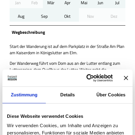
Jan
Feb
Mär
Apr
Mai
Jun
Jul
Aug
Sep
Okt
Nov
Dez
Wegbeschreibung
Start der Wanderung ist auf dem Parkplatz in der Straße Am Plan
am Kaiserdom in Königslutter am Elm.
Der Wanderweg führt vom Dom aus an der Lutter entlang zum
Lutterspring, dem Quellhaus der Lutter. Weiter geht die
Wanderung hinauf in den Elm in Richtung Drachenberg. Den an
der Strecke liegenden Erlebnissteinbruch Hainholz sollten Sie
besuchen und die Schutzhütte Drachenberg lädt zu einer kurzen
Rast ein. Von hier aus führt eine lange Gefällestrecke direkt ins
Zustimmung
Details
Über Cookies
Reitlingstal. Die Eindrücke in diesem herrlichen Tal werden Sie
begeistern.
Diese Webseite verwendet Cookies
Ausrüstung
Wir verwenden Cookies, um Inhalte und Anzeigen zu
personalisieren, Funktionen für soziale Medien anbieten