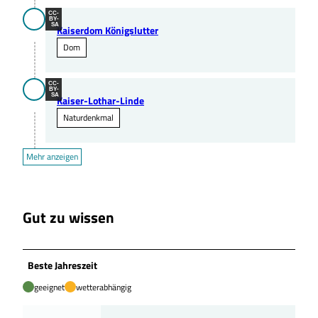
CC-
BY-
SA
Kaiserdom Königslutter
Dom
CC-
BY-
SA
Kaiser-Lothar-Linde
Naturdenkmal
Mehr anzeigen
Gut zu wissen
Beste Jahreszeit
geeignet
wetterabhängig