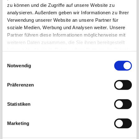
Festes Schuhwerk und genügend Proviant für die Tour gehören
zu können und die Zugriffe auf unsere Website zu
selbstverständlich zur Ausrüstung.
analysieren. Außerdem geben wir Informationen zu Ihrer
Verwendung unserer Website an unsere Partner für
Anreise & Parken
soziale Medien, Werbung und Analysen weiter. Unsere
Parken
Partner führen diese Informationen möglicherweise mit
Parkplätze sind am Kaiserdom vorhanden.
weiteren Daten zusammen, die Sie ihnen bereitgestellt
Öffentliche Verkehrsmittel
haben oder die sie im Rahmen Ihrer Nutzung der Dienste
gesammelt haben.
nächstgelegene Haltestellen:
E
Notwendig
i
Bus:
n
Königslutter, Driebe/Schule (0,1km)
w
Königslutter, Kaiserdom (0,1km)
Präferenzen
Bahnhof:
Königslutter (1,3km)
i
www.vrb-online.de
l
l
Statistiken
i
Weitere Infos / Links
g
Marketing
u
Weitere Informationen unter:
www.elm-freizeit.de
n